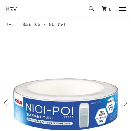
0
ホーム
紙おむつ処理
おむつポット