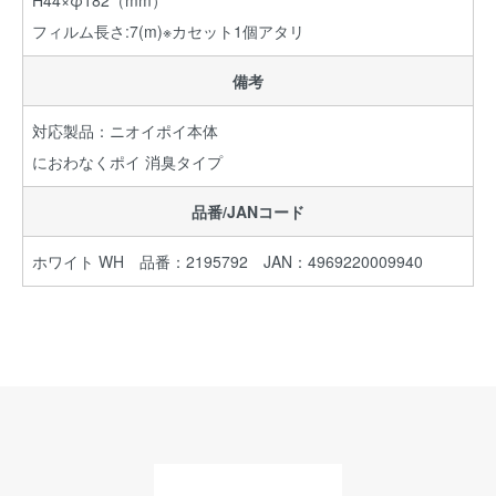
H44×φ182（mm）
フィルム長さ:7(m)※カセット1個アタリ
備考
対応製品：ニオイポイ本体
におわなくポイ 消臭タイプ
品番/JANコード
ホワイト WH 品番：2195792 JAN：4969220009940