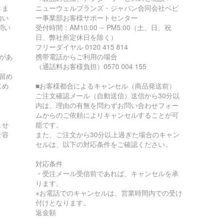
きま
ニューウェルブランズ・ジャパン合同会社ベビ
内い
ー事業部お客様サポートセンター
問い
受付時間：AM10:00 ∼ PM5:00（土、日、祝
日、弊社所定休日を除く）
フリーダイヤル 0120 415 814
があ
携帯電話からご利用の場合
（通話料お客様負担）0570 004 155
留め
じめ
■お客様都合によるキャンセル（商品発送前）
ご注文確認メール（自動送信）送信から30分以
内は、理由の有無を問わずお問い合わせフォー
ムからのご依頼によりキャンセルすることが可
ませ
能です。
ご容
また、ご注文から30分以上過ぎた場合のキャン
セルは、以下の対応条件をご確認ください。
対応条件
・受注メール受信前であれば、キャンセルを承
ります。
※お電話でのキャンセルは、営業時間内での受け
付けとなります。
返金額