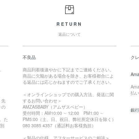
RETURN
返品について
不良品
ク
込
商品到着後速やかに下記までご連絡ください。
Ama
商品に欠陥がある場合を除き、お客様都合によ
る返品には応じかねますのでご了承ください。
Am
払
＜オンラインショップでの購入方法、発送に関
、先
するお問い合わせ＞
りの
AMZASBABY（アムザスベビー）
銀行
受付時間：AM10:00 ∼ 12:00 PM1:00 ∼
。た
PM5:00（土、日、祝日、弊社所定休日を除く）
、別
080 3085 4357（通話料お客様負担）
＜製品の仕様、アフターサービスのご相談＞